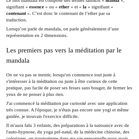
Le mot mandala est composé des termes sanskrit «
manda
»,
signifiant «
essence
» ou «
ether
» et «
la
» signifiant «
contenant
». C’est donc le contenant de l’ether par sa
traduction.
Lorsqu’on parle de mandala, on parle généralement d’une
représentation en 2 dimensions.
Les premiers pas vers la méditation par le
mandala
On ne va pas se mentir, lorsqu'on commence tout juste à
s'intéresser à la méditation ou juste à être curieux de cette
pratique, pas facile de poser ses fesses sans bouger, de fermer les
yeux de ne penser à plus rien.
J'ai commencé la méditation par curiosité avec une application
très connue. A l'époque, je n'étais pas encore une yogi et même
guidée, je trouvais l'exercice difficile.
Il m'aura falu 3 enfants, des préparations à la naissance avec de
l'auto-hypnose, du yoga pré-natal, de la médecine chinoise, des
coloriages, un traumatisme dans ma vie personnelle pour avoir