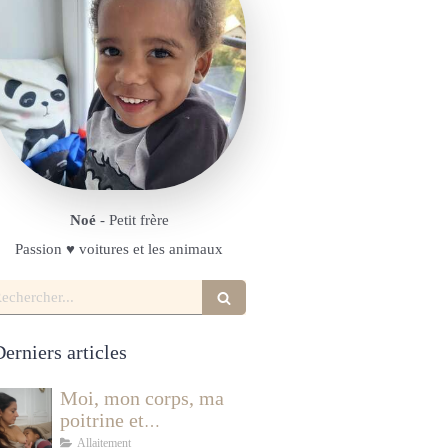
Noé
- Petit frère
Passion ♥️ voitures et les animaux
echercher
erniers articles
Moi, mon corps, ma
poitrine et
l'allaitement
Allaitement