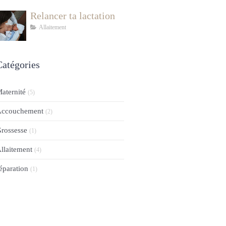
Relancer ta lactation
Allaitement
Catégories
aternité
(5)
ccouchement
(2)
rossesse
(1)
llaitement
(4)
éparation
(1)