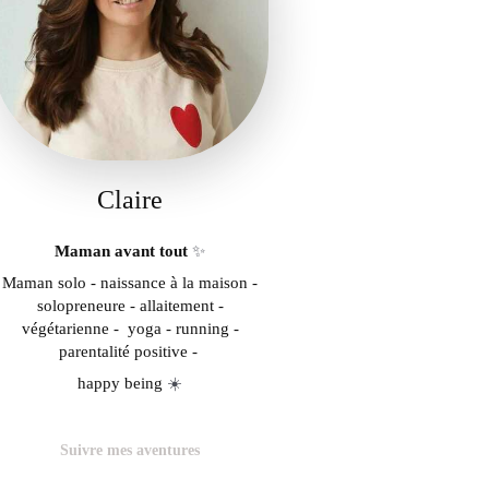
Claire
Maman avant tout
✨
Maman solo - naissance à la maison -
solopreneure - allaitement -
végétarienne - yoga - running -
parentalité positive -
happy being
☀️
Suivre mes aventures