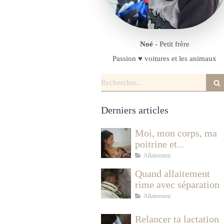
Noé
- Petit frère
Passion ♥️ voitures et les animaux
Rechercher
Derniers articles
Moi, mon corps, ma
poitrine et
l'allaitement
Allaitement
Quand allaitement
rime avec séparation
Allaitement
Relancer ta lactation