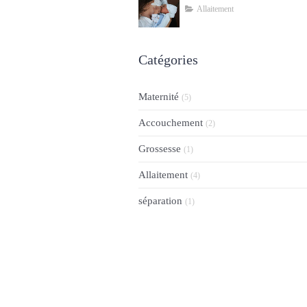
Allaitement
Catégories
Maternité
(5)
Accouchement
(2)
Grossesse
(1)
Allaitement
(4)
séparation
(1)