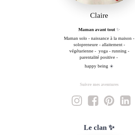
Claire
Maman avant tout
✨
Maman solo - naissance à la maison -
solopreneure - allaitement -
végétarienne - yoga - running -
parentalité positive -
happy being
☀️
Suivre mes aventures
Le clan ✨