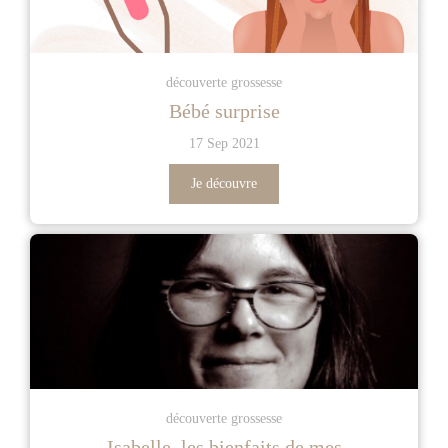
découverte grossesse
Bébé surprise
17 Sep 2021
Je découvre
découverte grossesse
Isabelle, les bienfaits de mes