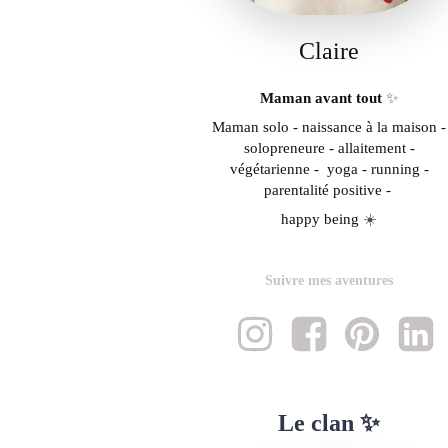
Claire
Maman avant tout
✨
Maman solo - naissance à la maison -
solopreneure - allaitement -
végétarienne - yoga - running -
parentalité positive -
happy being
☀️
Suivre mes aventures
Le clan ✨