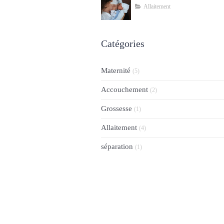
Allaitement
Catégories
Maternité
(5)
Accouchement
(2)
Grossesse
(1)
Allaitement
(4)
séparation
(1)