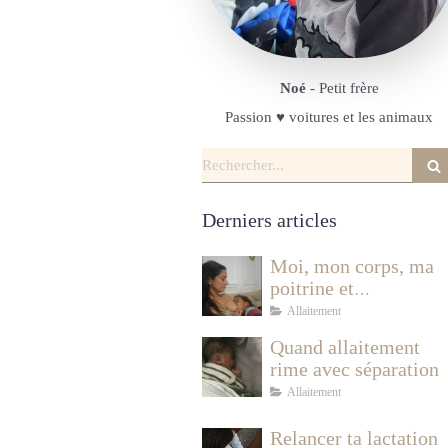
Noé
- Petit frère
Passion ♥️ voitures et les animaux
Rechercher
Derniers articles
Moi, mon corps, ma
poitrine et
l'allaitement
Allaitement
Quand allaitement
rime avec séparation
Allaitement
Relancer ta lactation