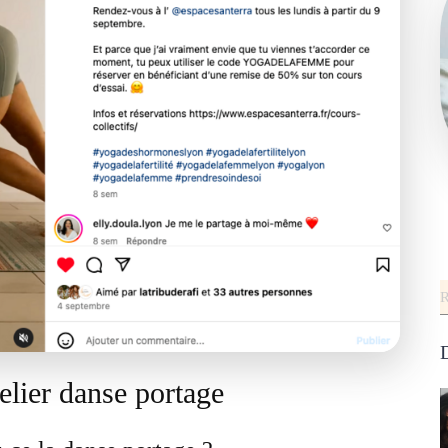
R
D
telier danse portage