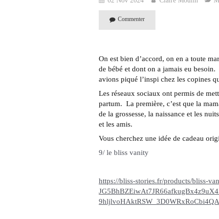
02 Nov 2024
Claire Moulin
M
Commenter
On est bien d’accord, on en a toute mar
de bébé et dont on a jamais eu besoin. 
avions piqué l’inspi chez les copines q
Les réseaux sociaux ont permis de mettr
partum. La première, c’est que la mama
de la grossesse, la naissance et les nuit
et les amis.
Vous cherchez une idée de cadeau orig
9/ le bliss vanity
https://bliss-stories.fr/products/blis
JG5BhBZEiwAt7JR66afkugBx4z9uX4
9hljlvoHAktRSW_3D0WRxRoCbi4Q