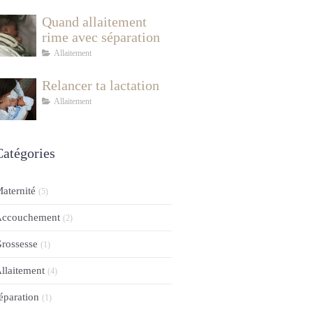
Quand allaitement
rime avec séparation
Allaitement
Relancer ta lactation
Allaitement
Catégories
aternité
(5)
ccouchement
(2)
rossesse
(1)
llaitement
(4)
éparation
(1)