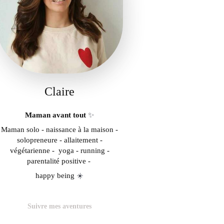
Claire
Maman avant tout
✨
Maman solo - naissance à la maison -
solopreneure - allaitement -
végétarienne - yoga - running -
parentalité positive -
happy being
☀️
Suivre mes aventures