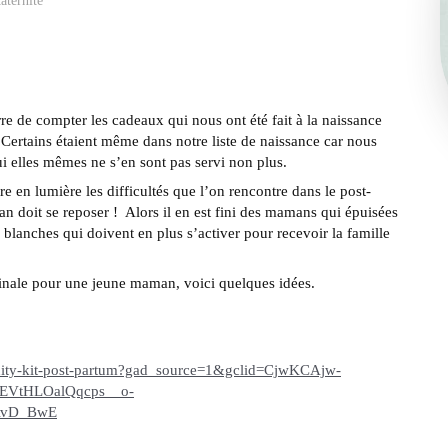
aternité
re de compter les cadeaux qui nous ont été fait à la naissance
Certains étaient même dans notre liste de naissance car nous
ui elles mêmes ne s’en sont pas servi non plus.
e en lumière les difficultés que l’on rencontre dans le post-
n doit se reposer ! Alors il en est fini des mamans qui épuisées
s blanches qui doivent en plus s’activer pour recevoir la famille
inale pour une jeune maman, voici quelques idées.
s-vanity-kit-post-partum?gad_source=1&gclid=CjwKCAjw-
EVtHLOalQqcps__o-
AvD_BwE