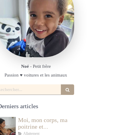
Noé
- Petit frère
Passion ♥️ voitures et les animaux
echercher
erniers articles
Moi, mon corps, ma
poitrine et
l'allaitement
Allaitement