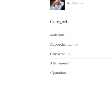
Allaitement
Catégories
Maternité
(5)
Accouchement
(2)
Grossesse
(1)
Allaitement
(4)
séparation
(1)