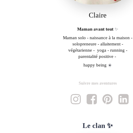
Claire
Maman avant tout
✨
Maman solo - naissance à la maison -
solopreneure - allaitement -
végétarienne - yoga - running -
parentalité positive -
happy being
☀️
Suivre mes aventures
Le clan ✨