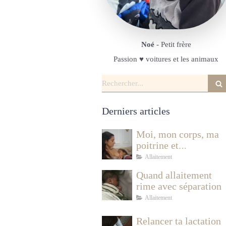
Noé
- Petit frère
Passion ♥️ voitures et les animaux
Rechercher
Derniers articles
Moi, mon corps, ma
poitrine et
l'allaitement
Allaitement
Quand allaitement
rime avec séparation
Allaitement
Relancer ta lactation